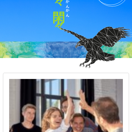
かんかん
閑々