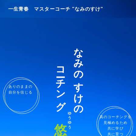
一生青春 マスターコーチ ”なみのすけ”
なみのすけの
コーチング
ありのままの
自分を信じる
ゆうゆう
悠々
真のコーチングを
見極めるため
共に学び
共に育つ