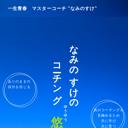
一生青春 マスターコーチ ”なみのすけ”
なみのすけの
コーチング
ありのままの
自分を信じる
ゆうゆう
悠々
真のコーチングを
見極めるため
共に学び
共に育つ