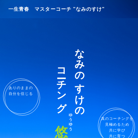
一生青春 マスターコーチ ”なみのすけ”
なみのすけの
コーチング
ありのままの
自分を信じる
ゆうゆう
悠々
真のコーチングを
見極めるため
共に学び
共に育つ