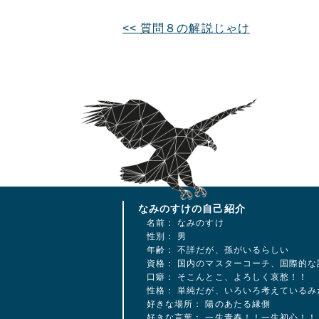
質問８の解説じゃけ
なみのすけの自己紹介
名前： なみのすけ
性別： 男
年齢： 不詳だが、孫がいるらしい
資格： 国内のマスターコーチ、国際的な
口癖： そこんとこ、よろしく哀愁！！
性格： 単純だが、いろいろ考えているみ
好きな場所： 陽のあたる縁側
好きな言葉： 一生青春！！一生初心！！