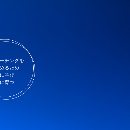
ーチングを
めるため
に学び
に育つ