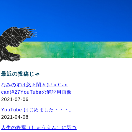
最近の投稿じゃ
なみのすけ悠々閑々(U u Can
can)#27YouTubeの解説用画像
2021-07-06
YouTube はじめました・・・。
2021-04-08
人生の終焉（しゅうえん）に気づ