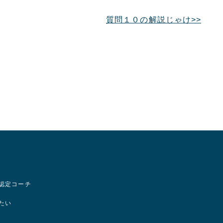
質問１０の解説じゃけ
認定コーチ
たい