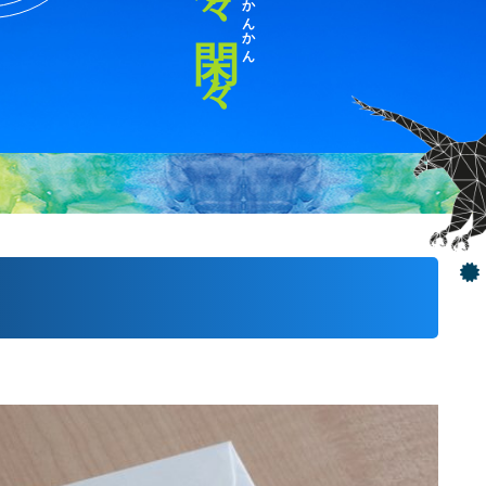
かんかん
閑々