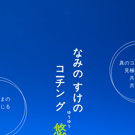
なみのすけの
コーチング
真のコ
見極
共
共
ままの
信じる
ゆうゆう
悠々